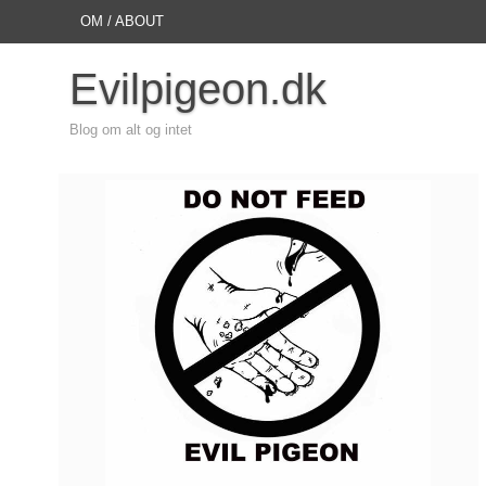
OM / ABOUT
Evilpigeon.dk
Blog om alt og intet