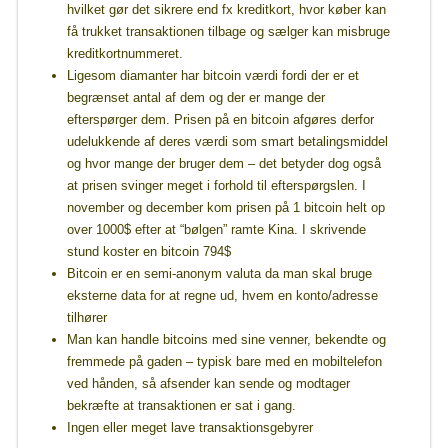
hvilket gør det sikrere end fx kreditkort, hvor køber kan
få trukket transaktionen tilbage og sælger kan misbruge
kreditkortnummeret.
Ligesom diamanter har bitcoin værdi fordi der er et
begrænset antal af dem og der er mange der
efterspørger dem. Prisen på en bitcoin afgøres derfor
udelukkende af deres værdi som smart betalingsmiddel
og hvor mange der bruger dem – det betyder dog også
at prisen svinger meget i forhold til efterspørgslen. I
november og december kom prisen på 1 bitcoin helt op
over 1000$ efter at “bølgen” ramte Kina. I skrivende
stund koster en bitcoin 794$
Bitcoin er en semi-anonym valuta da man skal bruge
eksterne data for at regne ud, hvem en konto/adresse
tilhører
Man kan handle bitcoins med sine venner, bekendte og
fremmede på gaden – typisk bare med en mobiltelefon
ved hånden, så afsender kan sende og modtager
bekræfte at transaktionen er sat i gang.
Ingen eller meget lave transaktionsgebyrer