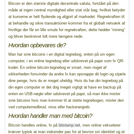
Bitcoin er den største digitale decentrale valuta, forstået på den
måde at ingen central myndighed eller stat står bag, hvilket betyder
at kurserne er helt flydende og afgjort af markedet. Regnekraften til
at behandle og sikre transaktioner kommer fra et globalt netværk af
frivillige der får en lille smule for regnekraften, dette hedder “mining”
og bliver beskrevet lidt mere længere nede.
Hvordan opbevares de?
Man har sine bitcoins i en digital tegnebog, enten på sin egen
computer, i en online tegnebog eller udskrevet på papir som fx QR-
koder. En online bitcoin-tegnebog er smart, men noget af
sikkerheden forsvinder da andre fx kan opsnappe dit login og stjæle
dine penge, hvis du er meget uheldig. Hvis du har din tegnebog på
din egen computer er det dog meget vigtigt at have en backup på
enten en USB-nøgle eller udskrevet på papir, så man ikke mister
sine bitcoins hvis man kommer til at slette tegnebogen, mister den
ved computernedbrud, virus eller hackerangreb.
Hvordan handler man med bitcoin?
Bitcoin handles online, fx på
bitstamp.net
, men online vekselerer
kræver typisk at man indsender pas for at bevise sin identitet og et