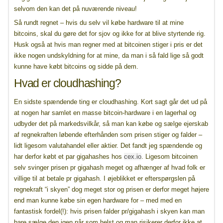
selvom den kan det på nuværende niveau!
Så rundt regnet – hvis du selv vil købe hardware til at mine
bitcoins, skal du gøre det for sjov og ikke for at blive styrtende rig.
Husk også at hvis man regner med at bitcoinen stiger i pris er det
ikke nogen undskyldning for at mine, da man i så fald lige så godt
kunne have købt bitcoins og sidde på dem.
Hvad er cloudhashing?
En sidste spændende ting er cloudhashing. Kort sagt går det ud på
at nogen har samlet en masse bitcoin-hardware i en lagerhal og
udbyder det på markedsvilkår, så man kan købe og sælge ejerskab
af regnekraften løbende efterhånden som prisen stiger og falder –
lidt ligesom valutahandel eller aktier. Det fandt jeg spændende og
har derfor købt et par gigahashes hos
cex.io
. Ligesom bitcoinen
selv svinger prisen pr gigahash meget og afhænger af hvad folk er
villige til at betale pr gigahash. I øjeblikket er efterspørgslen på
regnekraft “i skyen” dog meget stor og prisen er derfor meget højere
end man kunne købe sin egen hardware for – med med en
fantastisk fordel(!): hvis prisen falder pr/gigahash i skyen kan man
bare sælge den igen når som helst og man risikerer derfor ikke at