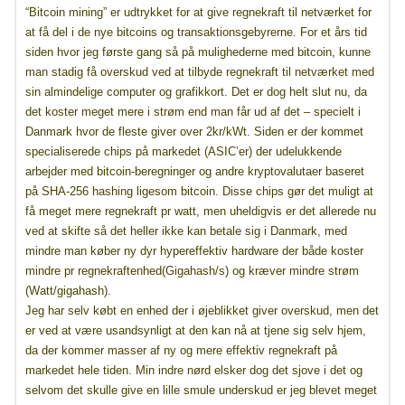
“Bitcoin mining” er udtrykket for at give regnekraft til netværket for
at få del i de nye bitcoins og transaktionsgebyrerne. For et års tid
siden hvor jeg første gang så på mulighederne med bitcoin, kunne
man stadig få overskud ved at tilbyde regnekraft til netværket med
sin almindelige computer og grafikkort. Det er dog helt slut nu, da
det koster meget mere i strøm end man får ud af det – specielt i
Danmark hvor de fleste giver over 2kr/kWt. Siden er der kommet
specialiserede chips på markedet (ASIC’er) der udelukkende
arbejder med bitcoin-beregninger og andre kryptovalutaer baseret
på SHA-256 hashing ligesom bitcoin. Disse chips gør det muligt at
få meget mere regnekraft pr watt, men uheldigvis er det allerede nu
ved at skifte så det heller ikke kan betale sig i Danmark, med
mindre man køber ny dyr hypereffektiv hardware der både koster
mindre pr regnekraftenhed(Gigahash/s) og kræver mindre strøm
(Watt/gigahash).
Jeg har selv købt en enhed der i øjeblikket giver overskud, men det
er ved at være usandsynligt at den kan nå at tjene sig selv hjem,
da der kommer masser af ny og mere effektiv regnekraft på
markedet hele tiden. Min indre nørd elsker dog det sjove i det og
selvom det skulle give en lille smule underskud er jeg blevet meget