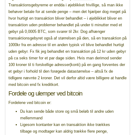
Transaktionsgebyrerne er endda i øjeblikket frivillige, så man ikke
behøver betale for at sende penge – men det hjælper dog meget på
hvor hurtigt en transaktion bliver behandlet – i øjeblikket bliver en
transaktion uden problemer behandlet på under ti minutter med et
gebyr på 0,0005 BTC, som svarer til 2kr. Dog afhænger
transaktionsgebyret også af størrelsen på den, så en transaktion på
1000kr fra en adresse til en anden typisk vil blive behandlet hurtigt
uden gebyr. Fx fik jeg behandlet en transaktion på 12 kr uden gebyr
på ca seks timer for et par dage siden. Hvis man derimod sender
100 kroner til ti forskellige adresser(konti) på en gang forventes der
et gebyr i forhold til den forøgede datastørrelse – altså fx de
tidligere nævnte 2 kroner. Det vil derfor altid være billigere at handle
med bitcoin end fx kreditkort.
Fordele og ulemper ved bitcoin
Fordelene ved bitcoin er:
Du kan sende både store og små beløb til andre uden
mellemmand
Ligesom kontanter kan en transaktion ikke trækkes
tilbage og modtager kan aldrig trække flere penge,