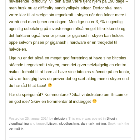
nuværende “difficulty” vil den altså være tjent hjem på 190 dage –
men husk nu at difficulty sandsynligvis stiger. Derfor skal man
være klar til at sælge sin regnekraft i skyen når den falder mere i
værdi end man tjener om dagen. Men lige nu er 3,7% i ugentlig
ugentlig udbetaling på investeringen altså meget tiltrækkende og
det forklarer også hvorfor prisen pr gigahash i skyen kan holdes
oppe selvom prisen pr gigahash i hardware er en tredjedel til
halvdelen.
Lige nu er det altså en meget god forretning at have sine bitcoins
stående i regnekraft i skyen, men det giver selvfølgelig en ekstra
risiko i forhold til at bare at have sine bitcoins stående på en konto,
så vær forsigtig hvis du prøver det og sæt aldrig mere i skyen end
du har råd til at tabe!
Har du spørgsmål? Kommentarer? Skal vi diskutere om Bitcoin er
en god idé? Skriv en kommentar til indlægget
Posted on
25. januar 2014
by
delusion
. This entry was posted in
Bitcoin
,
cloudhashing
and tagged
bitcoin
,
cloudhashing
,
danmark
,
mining
. Bookmark the
permalink
.