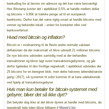
bankudtog for at bevise sin adresse og det kan være besværligt.
Hos Bitstamp koster det i øjeblikket 0,5% at handle mellem dollar
og bitcoins + 0,95€ at trække penge ud til en europæisk
bankkonto. Derfor kan det være rigtig smart at handle bitcoins med
venner og bekendte lokalt – enten for kontanter eller ved
bankoverførsel.
Hvad med bitcoin og inflation?
Bitcoin er i modsætning til de fleste andre normale valutaer
deflationær da der maksimalt vil blive udstedt 21 millioner bitcoins.
De nye bitcoins udstedes samtidig med at der behandles
transaktioner og bliver lagt oveni transaktionsgebyrerne, og går
derfor ligeledes til den frivillige regnekraft. I øjeblikket udstedes der
25 bitcoins for en beregnet blok, men dette halveres løbende(næste
gang i 2017), så systemet til sidst kommer til at køre udelukkende
ved hjælp af transaktionsgebyrer.
Hvis man kun betaler for bitcoin-systemet med
gebyrer, bliver det så ikke dyrt?
Det betyder dog ikke at det bliver dyrere at handle med bitcoins, da
regnekraft hele tiden bliver billigere jf
Moore’s lov
.