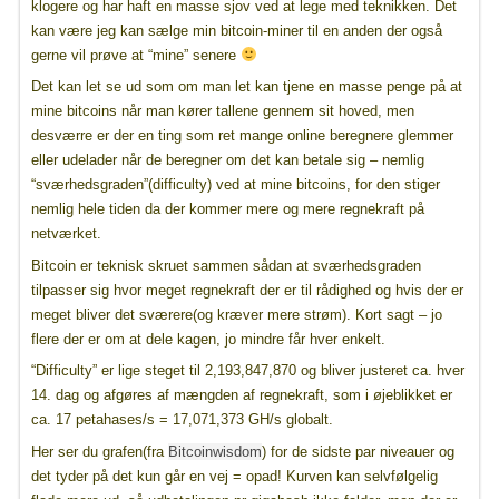
klogere og har haft en masse sjov ved at lege med teknikken. Det
kan være jeg kan sælge min bitcoin-miner til en anden der også
gerne vil prøve at “mine” senere
Det kan let se ud som om man let kan tjene en masse penge på at
mine bitcoins når man kører tallene gennem sit hoved, men
desværre er der en ting som ret mange online beregnere glemmer
eller udelader når de beregner om det kan betale sig – nemlig
“sværhedsgraden”(difficulty) ved at mine bitcoins, for den stiger
nemlig hele tiden da der kommer mere og mere regnekraft på
netværket.
Bitcoin er teknisk skruet sammen sådan at sværhedsgraden
tilpasser sig hvor meget regnekraft der er til rådighed og hvis der er
meget bliver det sværere(og kræver mere strøm). Kort sagt – jo
flere der er om at dele kagen, jo mindre får hver enkelt.
“Difficulty” er lige steget til 2,193,847,870 og bliver justeret ca. hver
14. dag og afgøres af mængden af regnekraft, som i øjeblikket er
ca. 17 petahases/s = 17,071,373 GH/s globalt.
Her ser du grafen(fra
Bitcoinwisdom
) for de sidste par niveauer og
det tyder på det kun går en vej = opad! Kurven kan selvfølgelig