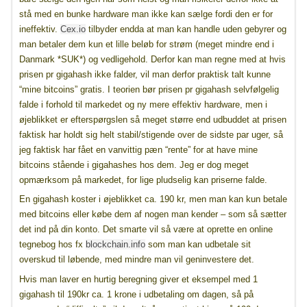
stå med en bunke hardware man ikke kan sælge fordi den er for
ineffektiv.
Cex.io
tilbyder endda at man kan handle uden gebyrer og
man betaler dem kun et lille beløb for strøm (meget mindre end i
Danmark *SUK*) og vedligehold. Derfor kan man regne med at hvis
prisen pr gigahash ikke falder, vil man derfor praktisk talt kunne
“mine bitcoins” gratis. I teorien bør prisen pr gigahash selvfølgelig
falde i forhold til markedet og ny mere effektiv hardware, men i
øjeblikket er efterspørgslen så meget større end udbuddet at prisen
faktisk har holdt sig helt stabil/stigende over de sidste par uger, så
jeg faktisk har fået en vanvittig pæn “rente” for at have mine
bitcoins stående i gigahashes hos dem. Jeg er dog meget
opmærksom på markedet, for lige pludselig kan priserne falde.
En gigahash koster i øjeblikket ca. 190 kr, men man kan kun betale
med bitcoins eller købe dem af nogen man kender – som så sætter
det ind på din konto. Det smarte vil så være at oprette en online
tegnebog hos fx
blockchain.info
som man kan udbetale sit
overskud til løbende, med mindre man vil geninvestere det.
Hvis man laver en hurtig beregning giver et eksempel med 1
gigahash til 190kr ca. 1 krone i udbetaling om dagen, så på