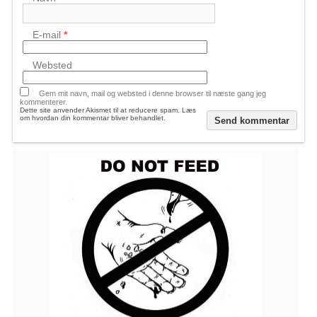
E-mail
*
Websted
Gem mit navn, mail og websted i denne browser til næste gang jeg
kommenterer.
Dette site anvender Akismet til at reducere spam.
Læs
om hvordan din kommentar bliver behandlet
.