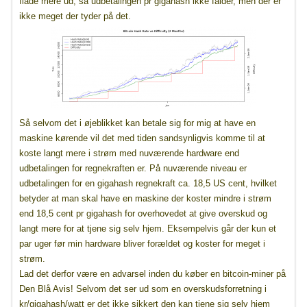
flade mere ud, så udbetalingen pr gigahash ikke falder, men der er
ikke meget der tyder på det.
Så selvom det i øjeblikket kan betale sig for mig at have en
maskine kørende vil det med tiden sandsynligvis komme til at
koste langt mere i strøm med nuværende hardware end
udbetalingen for regnekraften er. På nuværende niveau er
udbetalingen for en gigahash regnekraft ca. 18,5 US cent, hvilket
betyder at man skal have en maskine der koster mindre i strøm
end 18,5 cent pr gigahash for overhovedet at give overskud og
langt mere for at tjene sig selv hjem. Eksempelvis går der kun et
par uger før min hardware bliver forældet og koster for meget i
strøm.
Lad det derfor være en advarsel inden du køber en bitcoin-miner på
Den Blå Avis! Selvom det ser ud som en overskudsforretning i
kr/gigahash/watt er det ikke sikkert den kan tjene sig selv hjem